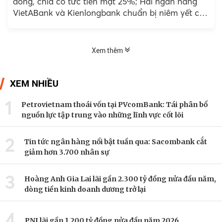
đồng, chia cổ tức tiền mặt 25%; Hai ngân hàng
VietABank và Kienlongbank chuẩn bị niêm yết cổ
phiếu; Sacombank đẩy mạnh xử lý nợ xấu...
Xem thêm
XEM NHIỀU
1
Petrovietnam thoái vốn tại PVcomBank: Tái phân bổ
nguồn lực tập trung vào những lĩnh vực cốt lõi
2
Tin tức ngân hàng nổi bật tuần qua: Sacombank cắt
giảm hơn 3.700 nhân sự
3
Hoàng Anh Gia Lai lãi gần 2.300 tỷ đồng nửa đầu năm,
dòng tiền kinh doanh dương trở lại
4
PNJ lãi gần 1.200 tỷ đồng nửa đầu năm 2026