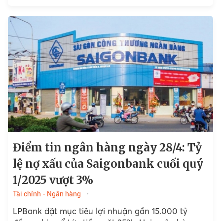
năm; NHNN hút ròng hơn 20.000 tỷ...
Điểm tin ngân hàng ngày 28/4: Tỷ
lệ nợ xấu của Saigonbank cuối quý
1/2025 vượt 3%
Tài chính - Ngân hàng
LPBank đặt mục tiêu lợi nhuận gần 15.000 tỷ