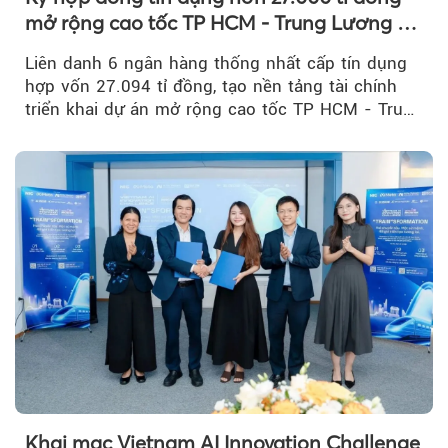
mở rộng cao tốc TP HCM - Trung Lương -
Mỹ Thuận
Liên danh 6 ngân hàng thống nhất cấp tín dụng
hợp vốn 27.094 tỉ đồng, tạo nền tảng tài chính
triển khai dự án mở rộng cao tốc TP HCM - Trung
Lương - Mỹ Thuận, tuyến giao thông huyết mạch
kết nối TP HCM với Đồng bằng sông Cửu Long.
Khai mạc Vietnam AI Innovation Challenge