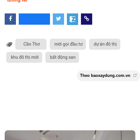
Cần Thơ
mời gọi đầu tư
dự án đô thị
khu đô thị mới
bất động san