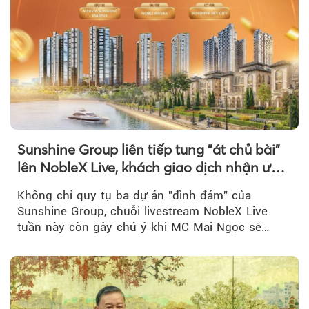
Sunshine Group liên tiếp tung "át chủ bài"
lên NobleX Live, khách giao dịch nhận ưu
đãi hàng trăm triệu đồng
Không chỉ quy tụ ba dự án "đình đám" của
Sunshine Group, chuỗi livestream NobleX Live
tuần này còn gây chú ý khi MC Mai Ngọc sẽ
đồng hành trong phiên livestream giới thiệu...