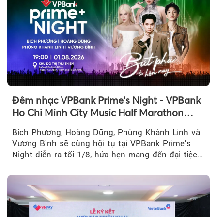
Đêm nhạc VPBank Prime's Night - VPBank
Ho Chi Minh City Music Half Marathon
2026 lộ dàn line-up gây sốt
Bích Phương, Hoàng Dũng, Phùng Khánh Linh và
Vương Bình sẽ cùng hội tụ tại VPBank Prime's
Night diễn ra tối 1/8, hứa hẹn mang đến đại tiệc
âm nhạc bùng nổ...