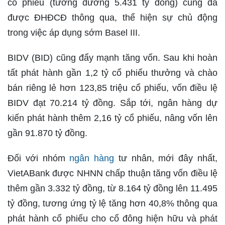
cổ phiếu (tương đương 5.431 tỷ đồng) cũng đã
được ĐHĐCĐ thông qua, thể hiện sự chủ động
trong việc áp dụng sớm Basel III.
BIDV (BID) cũng đẩy mạnh tăng vốn. Sau khi hoàn
tất phát hành gần 1,2 tỷ cổ phiếu thưởng và chào
bán riêng lẻ hơn 123,85 triệu cổ phiếu, vốn điều lệ
BIDV đạt 70.214 tỷ đồng. Sắp tới, ngân hàng dự
kiến phát hành thêm 2,16 tỷ cổ phiếu, nâng vốn lên
gần 91.870 tỷ đồng.
Đối với nhóm
ngân hàng
tư nhân, mới đây nhất,
VietABank được NHNN chấp thuận tăng vốn điều lệ
thêm gần 3.332 tỷ đồng, từ 8.164 tỷ đồng lên 11.495
tỷ đồng, tương ứng tỷ lệ tăng hơn 40,8% thông qua
phát hành cổ phiếu cho cổ đông hiện hữu và phát