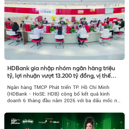
HDBank gia nhập nhóm ngân hàng triệu
tỷ, lợi nhuận vượt 13.200 tỷ đồng, vị thế
mới trên thị trường vốn quốc tế
Ngân hàng TMCP Phát triển TP. Hồ Chí Minh
(HDBank - HoSE: HDB) công bố kết quả kinh
doanh 6 tháng đầu năm 2026 với ba dấu mốc nổi
bật: gia nhập nhóm ngân hàng...