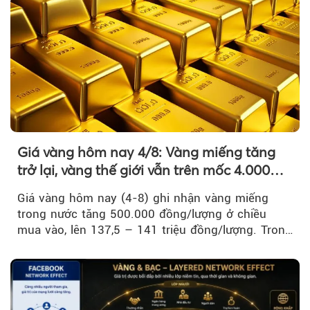
Giá vàng hôm nay 4/8: Vàng miếng tăng
trở lại, vàng thế giới vẫn trên mốc 4.000
USD/ounce
Giá vàng hôm nay (4-8) ghi nhận vàng miếng
trong nước tăng 500.000 đồng/lượng ở chiều
mua vào, lên 137,5 – 141 triệu đồng/lượng. Trong
khi đó, giá vàng thế giới giảm nhẹ nhưng vẫn duy
trì trên ngưỡng 4.000 USD/ounce.