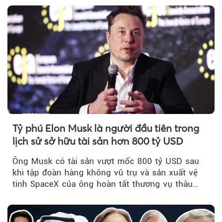
Tỷ phú Elon Musk là người đầu tiên trong
lịch sử sở hữu tài sản hơn 800 tỷ USD
Ông Musk có tài sản vượt mốc 800 tỷ USD sau
khi tập đoàn hàng không vũ trụ và sản xuất vệ
tinh SpaceX của ông hoàn tất thương vụ thâu
tóm xAI - công ty AI, truyền thông xã hội cũng
do ông kiểm soát.