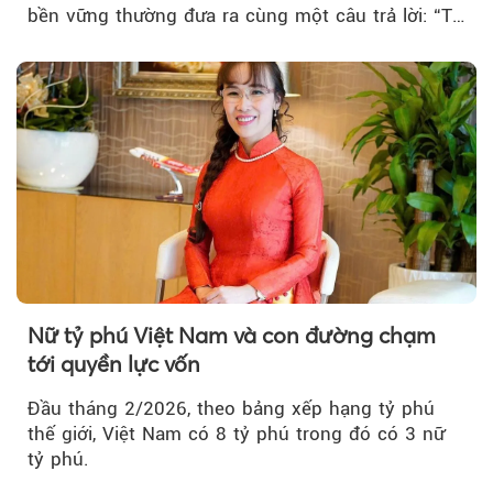
bền vững thường đưa ra cùng một câu trả lời: “Tự
làm cho mình mất việc”. Ý niệm phía sau là phát
triển bền vững cần trở thành mối quan tâm
chung của toàn bộ doanh nghiệp, thay vì chỉ gói
gọn trong một bộ phận chuyên trách.
Nữ tỷ phú Việt Nam và con đường chạm
tới quyền lực vốn
Đầu tháng 2/2026, theo bảng xếp hạng tỷ phú
thế giới, Việt Nam có 8 tỷ phú trong đó có 3 nữ
tỷ phú.