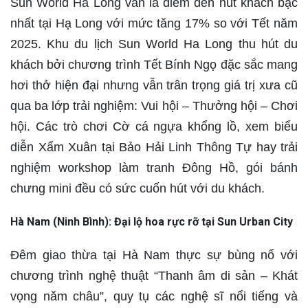
Sun World Ha Long vẫn là điểm đến hút khách bậc
nhất tại Hạ Long với mức tăng 17% so với Tết năm
2025. Khu du lịch Sun World Ha Long thu hút du
khách bởi chương trình Tết Bính Ngọ đặc sắc mang
hơi thở hiện đại nhưng vẫn trân trọng giá trị xưa cũ
qua ba lớp trải nghiệm: Vui hội – Thưởng hội – Chơi
hội. Các trò chơi Cờ cá ngựa khổng lồ, xem biểu
diễn Xẩm Xuân tại Bảo Hải Linh Thông Tự hay trải
nghiệm workshop làm tranh Đông Hồ, gói bánh
chưng mini đều có sức cuốn hút với du khách.
Hà Nam (Ninh Bình): Đại lộ hoa rực rỡ tại Sun Urban City
Đêm giao thừa tại Hà Nam thực sự bùng nổ với
chương trình nghệ thuật “Thanh âm di sản – Khát
vọng năm châu”, quy tụ các nghệ sĩ nổi tiếng và