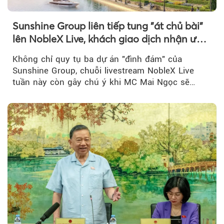
Sunshine Group liên tiếp tung "át chủ bài"
lên NobleX Live, khách giao dịch nhận ưu
đãi hàng trăm triệu đồng
Không chỉ quy tụ ba dự án "đình đám" của
Sunshine Group, chuỗi livestream NobleX Live
tuần này còn gây chú ý khi MC Mai Ngọc sẽ
đồng hành trong phiên livestream giới thiệu...