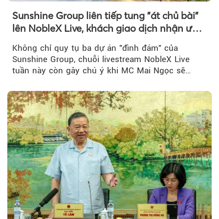
Sunshine Group liên tiếp tung "át chủ bài"
lên NobleX Live, khách giao dịch nhận ưu
đãi hàng trăm triệu đồng
Không chỉ quy tụ ba dự án "đình đám" của
Sunshine Group, chuỗi livestream NobleX Live
tuần này còn gây chú ý khi MC Mai Ngọc sẽ
đồng hành trong phiên livestream giới thiệu...