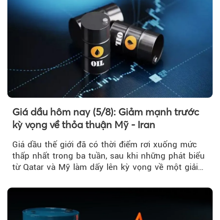
Giá dầu hôm nay (5/8): Giảm mạnh trước
kỳ vọng về thỏa thuận Mỹ - Iran
Giá dầu thế giới đã có thời điểm rơi xuống mức
thấp nhất trong ba tuần, sau khi những phát biểu
từ Qatar và Mỹ làm dấy lên kỳ vọng về một giải
pháp ngoại giao để hạ nhiệt căng thẳng Mỹ -
Iran.