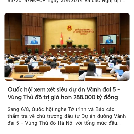
83/2014/NĐ-CP ngày 3/9/2014 và các Nghị định
sửa đổi, bổ sung của Chính phủ về kinh doanh...
Quốc hội xem xét siêu dự án Vành đai 5 -
Vùng Thủ đô trị giá hơn 288.000 tỷ đồng
Sáng 6/8, Quốc hội nghe Tờ trình và Báo cáo
thẩm tra về chủ trương đầu tư Dự án đường Vành
đai 5 - Vùng Thủ đô Hà Nội với tổng mức đầu
tư...