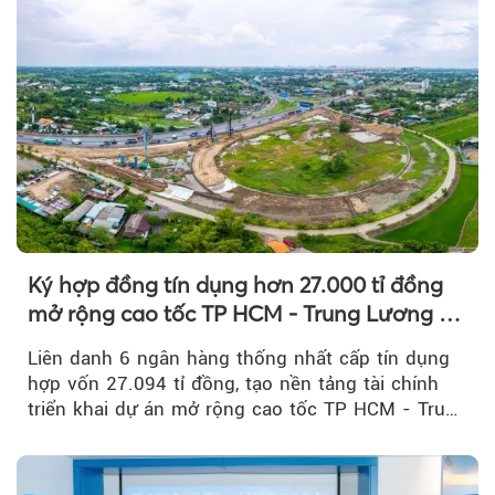
Ký hợp đồng tín dụng hơn 27.000 tỉ đồng
mở rộng cao tốc TP HCM - Trung Lương -
Mỹ Thuận
Liên danh 6 ngân hàng thống nhất cấp tín dụng
hợp vốn 27.094 tỉ đồng, tạo nền tảng tài chính
triển khai dự án mở rộng cao tốc TP HCM - Trung
Lương - Mỹ Thuận, tuyến giao thông huyết mạch
kết nối TP HCM với Đồng bằng sông Cửu Long.