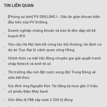
TIN LIÊN QUAN
[Phóng sự ảnh] PV DRILLING I - Dấu ấn giàn khoan biển
đầu tiên của PV Drilling
Doanh nghiệp chứng khoán và bán lẻ dồn dập với kế
hoạch IPO
Yêu cầu Hà Nội làm tốt công tác bồi thường, tái định cư
dự án Trục Đại lộ cảnh quan sông Hồng
Chính thức ra mắt Hội đồng chuyên gia giải quyết tranh
chấp fintech và kinh tế số
Thị trường dầu mỏ đặt cược xung đột Trung Đông sẽ
sớm kết thúc
Gia đình ông Nguyễn Đức Tài đăng ký mua gần 2 triệu
cổ phiếu Điện Máy Xanh
Theo petrotimes
Vốn điều lệ F88 sắp vượt 2.200 tỷ đồng