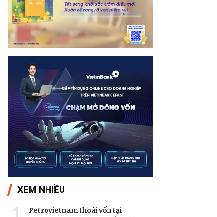
XEM NHIỀU
1
Petrovietnam thoái vốn tại