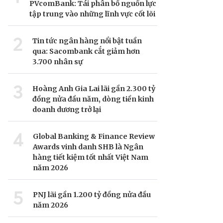
PVcomBank: Tái phân bổ nguồn lực
tập trung vào những lĩnh vực cốt lõi
2
Tin tức ngân hàng nổi bật tuần
qua: Sacombank cắt giảm hơn
3.700 nhân sự
3
Hoàng Anh Gia Lai lãi gần 2.300 tỷ
đồng nửa đầu năm, dòng tiền kinh
doanh dương trở lại
4
Global Banking & Finance Review
Awards vinh danh SHB là Ngân
hàng tiết kiệm tốt nhất Việt Nam
năm 2026
5
PNJ lãi gần 1.200 tỷ đồng nửa đầu
năm 2026