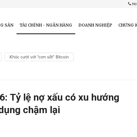
Hot
TÀI CHÍNH - NGÂN HÀNG
G SẢN
DOANH NGHIỆP
CHỨNG 
Khóc cười với “cơn sốt” Bitcoin
: Tỷ lệ nợ xấu có xu hướng
 dụng chậm lại