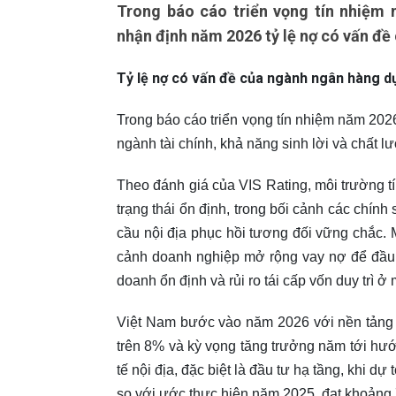
Trong báo cáo triển vọng tín nhiệm 
nhận định năm 2026 tỷ lệ nợ có vấn đ
Tỷ lệ nợ có vấn đề của ngành ngân hàng d
Trong báo cáo triển vọng tín nhiệm năm 202
ngành tài chính, khả năng sinh lời và chất l
Theo đánh giá của VIS Rating, môi trường t
trạng thái ổn định, trong bối cảnh các chính
cầu nội địa phục hồi tương đối vững chắc. M
cảnh doanh nghiệp mở rộng vay nợ để đầu 
doanh ổn định và rủi ro tái cấp vốn duy trì ở
Việt Nam bước vào năm 2026 với nền tảng 
trên 8% và kỳ vọng tăng trưởng năm tới hướ
tế nội địa, đặc biệt là đầu tư hạ tầng, khi 
so với ước thực hiện năm 2025, đạt khoảng 