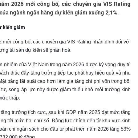
năm 2026 mới công bố, các chuyên gia VIS Rating
ề của ngành ngân hàng dự kiến giảm xuống 2,1%.
ự kiến giảm
6 mới công bố, các chuyên gia VIS Rating nhận định đối với
ượng tài sản dự kiến sẽ phân hoá.
ín nhiệm của Việt Nam trong năm 2026 được kỳ vọng duy trì
 sách thúc đẩy tăng trưởng tiếp tục phát huy hiệu quả và nhu
ặt bằng lãi suất cao hơn làm gia tăng chi phí vốn trong bối
tư, song áp lực này được giảm thiểu nhờ môi trường kinh
 mức thấp.
tăng trưởng tích cực, sau khi GDP năm 2025 đạt mức tăng
ng tới mức hai chữ số. Động lực chính đến từ khu vực kinh
dự toán chi ngân sách cho đầu tư phát triển năm 2026 tăng 53%
732.000 tỷ đồng.