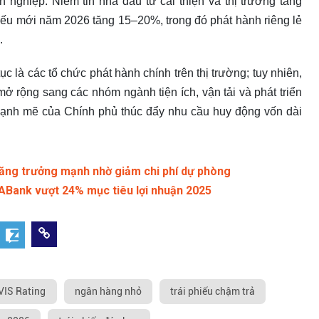
 nghiệp. Niềm tin nhà đầu tư cải thiện và thị trường tăng
phiếu mới năm 2026 tăng 15–20%, trong đó phát hành riêng lẻ
.
ục là các tổ chức phát hành chính trên thị trường; tuy nhiên,
 rộng sang các nhóm ngành tiện ích, vận tải và phát triển
g mạnh mẽ của Chính phủ thúc đẩy nhu cầu huy động vốn dài
tăng trưởng mạnh nhờ giảm chi phí dự phòng
tABank vượt 24% mục tiêu lợi nhuận 2025
VIS Rating
ngân hàng nhỏ
trái phiếu chậm trả