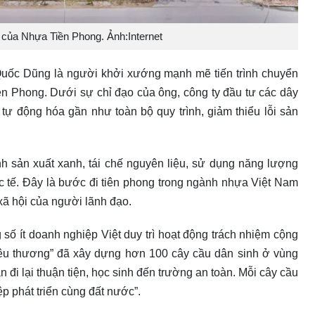
của Nhựa Tiền Phong. Ảnh:Internet
 Quốc Dũng là người khởi xướng mạnh mẽ tiến trình chuyển
iền Phong. Dưới sự chỉ đạo của ông, công ty đầu tư các dây
ự động hóa gần như toàn bộ quy trình, giảm thiểu lỗi sản
 sản xuất xanh, tái chế nguyên liệu, sử dụng năng lượng
c tế. Đây là bước đi tiên phong trong ngành nhựa Việt Nam
 xã hội của người lãnh đạo.
số ít doanh nghiệp Việt duy trì hoạt động trách nhiệm cộng
êu thương” đã xây dựng hơn 100 cây cầu dân sinh ở vùng
 đi lại thuận tiện, học sinh đến trường an toàn. Mỗi cây cầu
ệp phát triển cùng đất nước”.