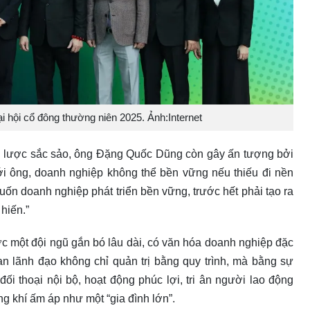
 hội cổ đông thường niên 2025. Ảnh:Internet
n lược sắc sảo, ông Đặng Quốc Dũng còn gây ấn tượng bởi
ới ông, doanh nghiệp không thể bền vững nếu thiếu đi nền
ốn doanh nghiệp phát triển bền vững, trước hết phải tạo ra
hiến.”
 một đội ngũ gắn bó lâu dài, có văn hóa doanh nghiệp đặc
an lãnh đạo không chỉ quản trị bằng quy trình, mà bằng sự
ối thoại nội bộ, hoạt động phúc lợi, tri ân người lao động
g khí ấm áp như một “gia đình lớn”.