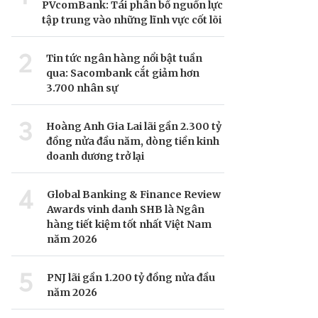
PVcomBank: Tái phân bổ nguồn lực
tập trung vào những lĩnh vực cốt lõi
2
Tin tức ngân hàng nổi bật tuần
qua: Sacombank cắt giảm hơn
3.700 nhân sự
3
Hoàng Anh Gia Lai lãi gần 2.300 tỷ
đồng nửa đầu năm, dòng tiền kinh
doanh dương trở lại
4
Global Banking & Finance Review
Awards vinh danh SHB là Ngân
hàng tiết kiệm tốt nhất Việt Nam
năm 2026
5
PNJ lãi gần 1.200 tỷ đồng nửa đầu
năm 2026