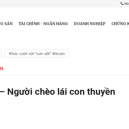
Hot
G SẢN
TÀI CHÍNH - NGÂN HÀNG
DOANH NGHIỆP
CHỨNG 
Khóc cười với “cơn sốt” Bitcoin
ÂN
 Người chèo lái con thuyền