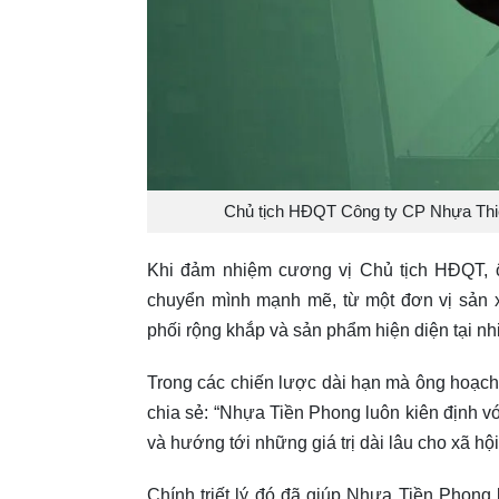
Chủ tịch HĐQT Công ty CP Nhựa Thiế
Khi đảm nhiệm cương vị Chủ tịch HĐQT, ô
chuyển mình mạnh mẽ, từ một đơn vị sản x
phối rộng khắp và sản phẩm hiện diện tại nhi
Trong các chiến lược dài hạn mà ông hoạch đ
chia sẻ: “Nhựa Tiền Phong luôn kiên định vớ
và hướng tới những giá trị dài lâu cho xã hội
Chính triết lý đó đã giúp Nhựa Tiền Phong l