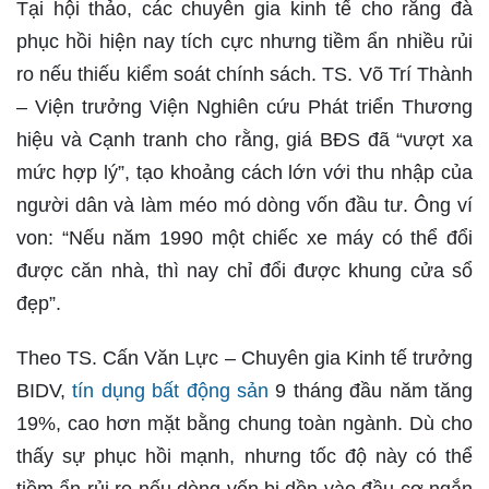
Tại hội thảo, các chuyên gia kinh tế cho rằng đà
phục hồi hiện nay tích cực nhưng tiềm ẩn nhiều rủi
ro nếu thiếu kiểm soát chính sách. TS. Võ Trí Thành
– Viện trưởng Viện Nghiên cứu Phát triển Thương
hiệu và Cạnh tranh cho rằng, giá BĐS đã “vượt xa
mức hợp lý”, tạo khoảng cách lớn với thu nhập của
người dân và làm méo mó dòng vốn đầu tư. Ông ví
von: “Nếu năm 1990 một chiếc xe máy có thể đổi
được căn nhà, thì nay chỉ đổi được khung cửa sổ
đẹp”.
Theo TS. Cấn Văn Lực – Chuyên gia Kinh tế trưởng
BIDV,
tín dụng bất động sản
9 tháng đầu năm tăng
19%, cao hơn mặt bằng chung toàn ngành. Dù cho
thấy sự phục hồi mạnh, nhưng tốc độ này có thể
tiềm ẩn rủi ro nếu dòng vốn bị dồn vào đầu cơ ngắn