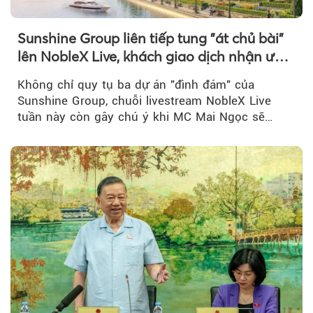
Sunshine Group liên tiếp tung "át chủ bài"
lên NobleX Live, khách giao dịch nhận ưu
đãi hàng trăm triệu đồng
Không chỉ quy tụ ba dự án "đình đám" của
Sunshine Group, chuỗi livestream NobleX Live
tuần này còn gây chú ý khi MC Mai Ngọc sẽ
đồng hành trong phiên livestream giới thiệu...