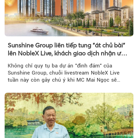
Sunshine Group liên tiếp tung "át chủ bài"
lên NobleX Live, khách giao dịch nhận ưu
đãi hàng trăm triệu đồng
Không chỉ quy tụ ba dự án "đình đám" của
Sunshine Group, chuỗi livestream NobleX Live
tuần này còn gây chú ý khi MC Mai Ngọc sẽ
đồng hành trong phiên livestream giới thiệu...