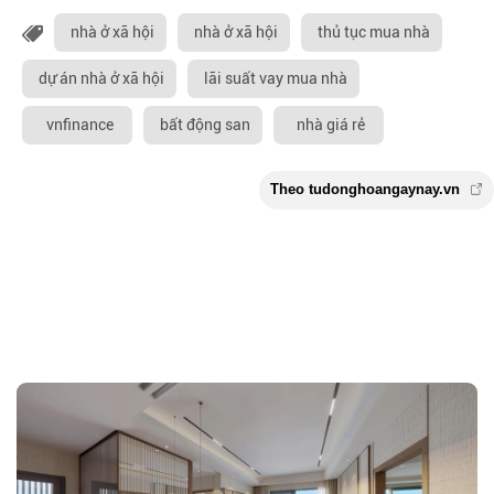
nhà ở xã hội
nhà ở xã hội
thủ tục mua nhà
dự án nhà ở xã hội
lãi suất vay mua nhà
vnfinance
bất động san
nhà giá rẻ