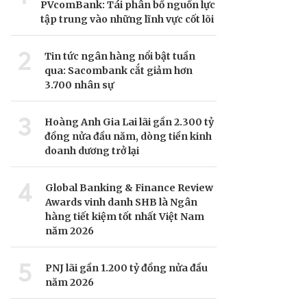
PVcomBank: Tái phân bổ nguồn lực
tập trung vào những lĩnh vực cốt lõi
2
Tin tức ngân hàng nổi bật tuần
qua: Sacombank cắt giảm hơn
3.700 nhân sự
3
Hoàng Anh Gia Lai lãi gần 2.300 tỷ
đồng nửa đầu năm, dòng tiền kinh
doanh dương trở lại
4
Global Banking & Finance Review
Awards vinh danh SHB là Ngân
hàng tiết kiệm tốt nhất Việt Nam
năm 2026
5
PNJ lãi gần 1.200 tỷ đồng nửa đầu
năm 2026