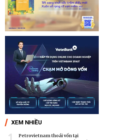
XEM NHIỀU
1
Petrovietnam thoái vốn tại