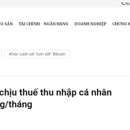
Hot
G SẢN
TÀI CHÍNH - NGÂN HÀNG
DOANH NGHIỆP
CHỨNG 
Khóc cười với “cơn sốt” Bitcoin
chịu thuế thu nhập cá nhân
ng/tháng