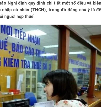
hảo Nghị định quy định chi tiết một số điều và biện
u nhập cá nhân (TNCN), trong đó đáng chú ý là đề
ới người nộp thuế.