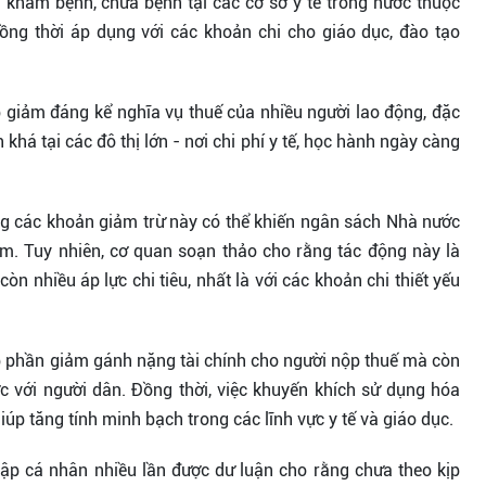
 khám bệnh, chữa bệnh tại các cơ sở y tế trong nước thuộc
ồng thời áp dụng với các khoản chi cho giáo dục, đào tạo
 giảm đáng kể nghĩa vụ thuế của nhiều người lao động, đặc
khá tại các đô thị lớn - nơi chi phí y tế, học hành ngày càng
ung các khoản giảm trừ này có thể khiến ngân sách Nhà nước
m. Tuy nhiên, cơ quan soạn thảo cho rằng tác động này là
òn nhiều áp lực chi tiêu, nhất là với các khoản chi thiết yếu
óp phần giảm gánh nặng tài chính cho người nộp thuế mà còn
ớc với người dân. Đồng thời, việc khuyến khích sử dụng hóa
úp tăng tính minh bạch trong các lĩnh vực y tế và giáo dục.
hập cá nhân nhiều lần được dư luận cho rằng chưa theo kịp