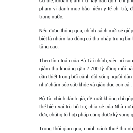
Cụ thể, khoản giảm trừ này bao gồm chi phí
phạm vi danh mục bảo hiểm y tế chi trả; đ
trong nước.
Nếu được thông qua, chính sách mới sẽ giúp
biệt là nhóm lao động có thu nhập trung bình 
tăng cao.
Theo tính toán của Bộ Tài chính, việc bổ s
giảm thu khoảng gần 7.700 tỷ đồng mỗi nă
cần thiết trong bối cảnh đời sống người dân c
như chăm sóc sức khỏe và giáo dục con cái.
Bộ Tài chính đánh giá, đề xuất không chỉ g
thể hiện vai trò hỗ trợ, chia sẻ của Nhà nư
đơn, chứng từ hợp pháp cũng được kỳ vọng gi
Trong thời gian qua, chính sách thuế thu n