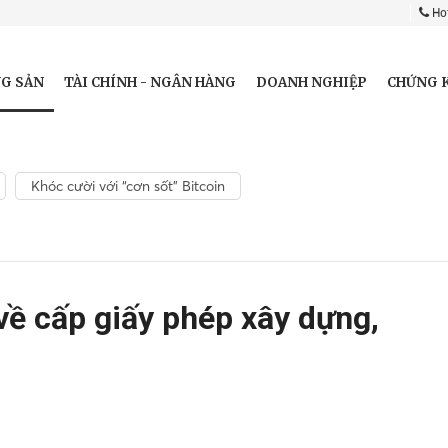
Hot
G SẢN
TÀI CHÍNH - NGÂN HÀNG
DOANH NGHIỆP
CHỨNG 
Khóc cười với “cơn sốt” Bitcoin
về cấp giấy phép xây dựng,