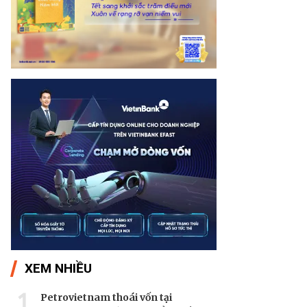
XEM NHIỀU
1
Petrovietnam thoái vốn tại