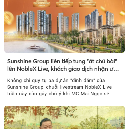
Sunshine Group liên tiếp tung "át chủ bài"
lên NobleX Live, khách giao dịch nhận ưu
đãi hàng trăm triệu đồng
Không chỉ quy tụ ba dự án "đình đám" của
Sunshine Group, chuỗi livestream NobleX Live
tuần này còn gây chú ý khi MC Mai Ngọc sẽ
đồng hành trong phiên livestream giới thiệu...