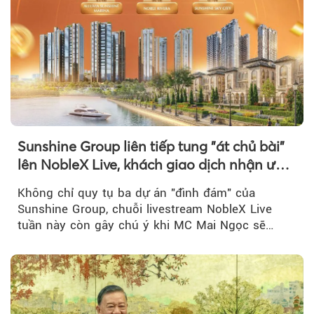
Sunshine Group liên tiếp tung "át chủ bài"
lên NobleX Live, khách giao dịch nhận ưu
đãi hàng trăm triệu đồng
Không chỉ quy tụ ba dự án "đình đám" của
Sunshine Group, chuỗi livestream NobleX Live
tuần này còn gây chú ý khi MC Mai Ngọc sẽ
đồng hành trong phiên livestream giới thiệu...