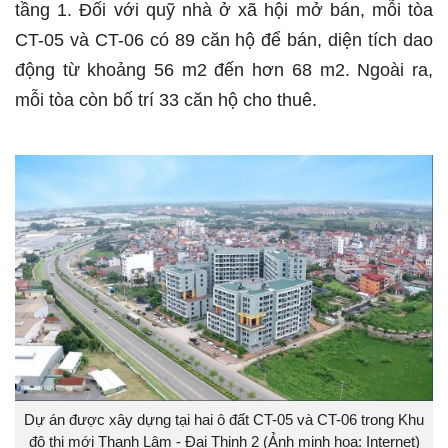
tầng 1. Đối với quỹ nhà ở xã hội mở bán, mỗi tòa
CT-05 và CT-06 có 89 căn hộ để bán, diện tích dao
động từ khoảng 56 m2 đến hơn 68 m2. Ngoài ra,
mỗi tòa còn bố trí 33 căn hộ cho thuê.
Dự án được xây dựng tại hai ô đất CT-05 và CT-06 trong Khu
đô thị mới Thanh Lâm - Đại Thịnh 2 (Ảnh minh họa: Internet)