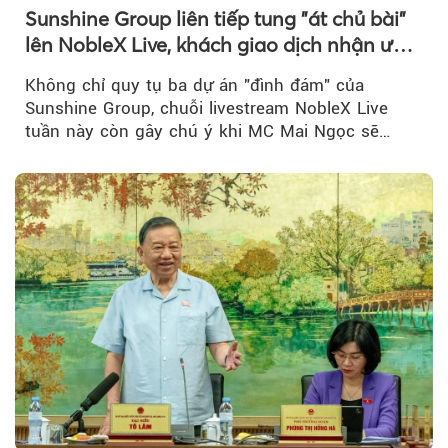
Sunshine Group liên tiếp tung "át chủ bài"
lên NobleX Live, khách giao dịch nhận ưu
đãi hàng trăm triệu đồng
Không chỉ quy tụ ba dự án "đình đám" của
Sunshine Group, chuỗi livestream NobleX Live
tuần này còn gây chú ý khi MC Mai Ngọc sẽ
đồng hành trong phiên livestream giới thiệu...