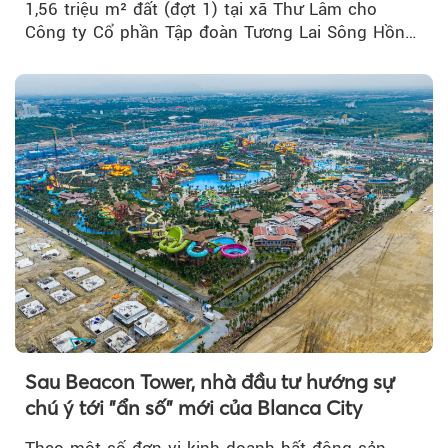
1,56 triệu m² đất (đợt 1) tại xã Thư Lâm cho
Công ty Cổ phần Tập đoàn Tương Lai Sông Hồng
để triển khai phân...
Sau Beacon Tower, nhà đầu tư hướng sự
chú ý tới "ẩn số" mới của Blanca City
Theo một số đơn vị kinh doanh bất động sản,