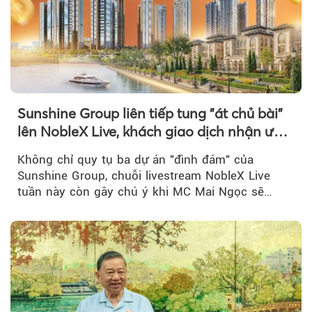
Sunshine Group liên tiếp tung "át chủ bài"
lên NobleX Live, khách giao dịch nhận ưu
đãi hàng trăm triệu đồng
Không chỉ quy tụ ba dự án "đình đám" của
Sunshine Group, chuỗi livestream NobleX Live
tuần này còn gây chú ý khi MC Mai Ngọc sẽ
đồng hành trong phiên livestream giới thiệu...