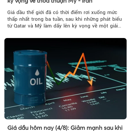
kỳ vọng về thỏa thuận Mỹ - Iran
Giá dầu thế giới đã có thời điểm rơi xuống mức
thấp nhất trong ba tuần, sau khi những phát biểu
từ Qatar và Mỹ làm dấy lên kỳ vọng về một giải
pháp ngoại giao để hạ nhiệt căng thẳng Mỹ -
Iran.
Giá dầu hôm nay (4/8): Giảm mạnh sau khi