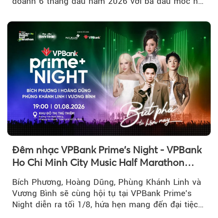
doanh 6 tháng đầu năm 2026 với ba dấu mốc nổi
bật: gia nhập nhóm ngân hàng...
Đêm nhạc VPBank Prime's Night - VPBank
Ho Chi Minh City Music Half Marathon
2026 lộ dàn line-up gây sốt
Bích Phương, Hoàng Dũng, Phùng Khánh Linh và
Vương Bình sẽ cùng hội tụ tại VPBank Prime's
Night diễn ra tối 1/8, hứa hẹn mang đến đại tiệc
âm nhạc bùng nổ...