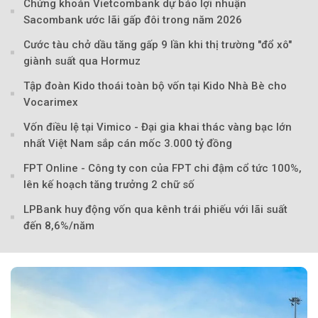
Chứng khoán Vietcombank dự báo lợi nhuận
Sacombank ước lãi gấp đôi trong năm 2026
Cước tàu chở dầu tăng gấp 9 lần khi thị trường "đổ xô"
giành suất qua Hormuz
Tập đoàn Kido thoái toàn bộ vốn tại Kido Nhà Bè cho
Vocarimex
Vốn điều lệ tại Vimico - Đại gia khai thác vàng bạc lớn
nhất Việt Nam sắp cán mốc 3.000 tỷ đồng
FPT Online - Công ty con của FPT chi đậm cổ tức 100%,
lên kế hoạch tăng trưởng 2 chữ số
LPBank huy động vốn qua kênh trái phiếu với lãi suất
đến 8,6%/năm
Theo Sở hữu trí 