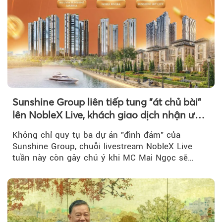
Sunshine Group liên tiếp tung "át chủ bài"
lên NobleX Live, khách giao dịch nhận ưu
đãi hàng trăm triệu đồng
Không chỉ quy tụ ba dự án "đình đám" của
Sunshine Group, chuỗi livestream NobleX Live
tuần này còn gây chú ý khi MC Mai Ngọc sẽ
đồng hành trong phiên livestream giới thiệu...