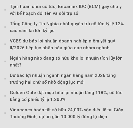
Tạm hoãn chia cổ tức, Becamex IDC (BCM) gây chú ý
với kế hoạch đổi tên và dời trụ sở
Tổng Công ty Tín Nghĩa chốt quyền trả cổ tức tỷ lệ 12%
sau năm lãi lớn kỷ lục
VCBS dự báo lợi nhuận doanh nghiệp niêm yết quý
II/2026 tiếp tục phân hóa giữa các nhóm ngành
Ngân hàng nào đang sở hữu kho lợi nhuận tích lũy lớn
nhất?
Dự báo lợi nhuận ngành ngân hàng năm 2026 tăng
trưởng hai chữ số nhờ động lực mới
Golden Gate đặt mục tiêu lợi nhuận tăng 118%, cổ tức
bằng cổ phiếu tỷ lệ 1.200%
Vinaconex hoàn tất sở hữu 24,03% vốn điều lệ tại Giày
Thượng Đình, dự án gần 10.000 tỷ đồng lộ diện
Theo Sở hữu trí 