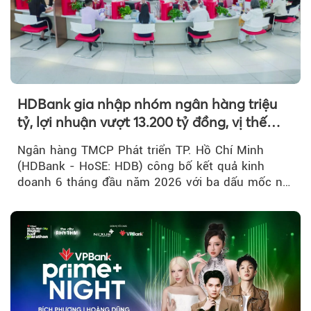
HDBank gia nhập nhóm ngân hàng triệu
tỷ, lợi nhuận vượt 13.200 tỷ đồng, vị thế
mới trên thị trường vốn quốc tế
Ngân hàng TMCP Phát triển TP. Hồ Chí Minh
(HDBank - HoSE: HDB) công bố kết quả kinh
doanh 6 tháng đầu năm 2026 với ba dấu mốc nổi
bật: gia nhập nhóm ngân hàng...