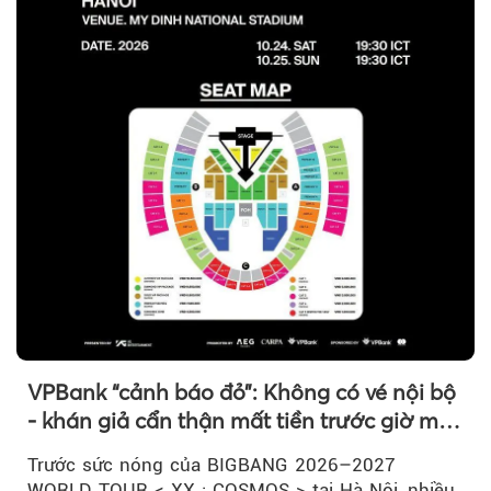
VPBank “cảnh báo đỏ”: Không có vé nội bộ
- khán giả cẩn thận mất tiền trước giờ mở
bán
Trước sức nóng của BIGBANG 2026–2027
WORLD TOUR < XX : COSMOS > tại Hà Nội, nhiều