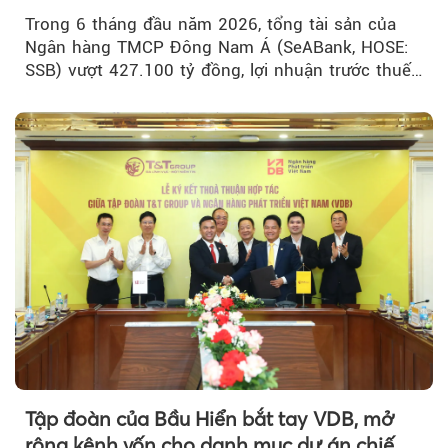
hạn
Trong 6 tháng đầu năm 2026, tổng tài sản của
Ngân hàng TMCP Đông Nam Á (SeABank, HOSE:
SSB) vượt 427.100 tỷ đồng, lợi nhuận trước thuế
hợp nhất đạt 2.625 tỷ đồng...
Tập đoàn của Bầu Hiển bắt tay VDB, mở
rộng kênh vốn cho danh mục dự án chiến