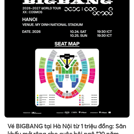
Vé BIGBANG tại Hà Nội từ 1 triệu đồng: Sân
khấu mở rộng cho cuộc hội ngộ “20 năm