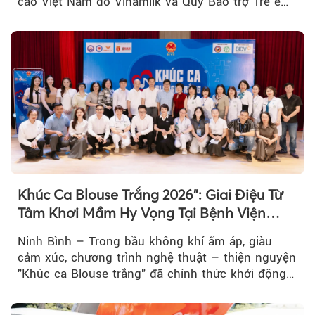
cao Việt Nam do Vinamilk và Quỹ Bảo trợ Trẻ em
Việt Nam tổ chức...
Khúc Ca Blouse Trắng 2026": Giai Điệu Từ
Tâm Khơi Mầm Hy Vọng Tại Bệnh Viện
Bạch Mai Cơ Sở Ninh Bình
Ninh Bình – Trong bầu không khí ấm áp, giàu
cảm xúc, chương trình nghệ thuật – thiện nguyện
"Khúc ca Blouse trắng" đã chính thức khởi động
hành trình năm 2026...