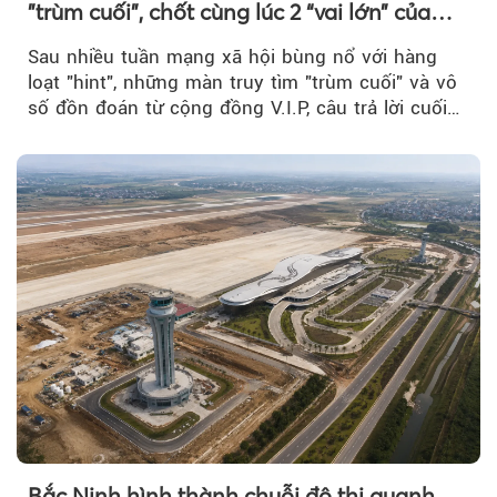
"trùm cuối", chốt cùng lúc 2 “vai lớn” của
BIGBANG World Tour tại Việt Nam
Sau nhiều tuần mạng xã hội bùng nổ với hàng
loạt "hint", những màn truy tìm "trùm cuối" và vô
số đồn đoán từ cộng đồng V.I.P, câu trả lời cuối
cùng đã lộ diện...
Bắc Ninh hình thành chuỗi đô thị quanh