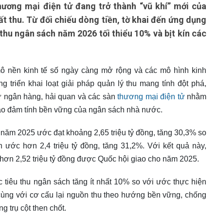
hương mại điện tử đang trở thành “vũ khí” mới của
t thu. Từ đối chiếu dòng tiền, tờ khai đến ứng dụng
 thu ngân sách năm 2026 tối thiểu 10% và bịt kín các
ô nền kinh tế số ngày càng mở rộng và các mô hình kinh
 triển khai loạt giải pháp quản lý thu mang tính đột phá,
 từ ngân hàng, hải quan và các sàn
thương mại điện tử
nhằm
bảo đảm tính bền vững của ngân sách nhà nước.
năm 2025 ước đạt khoảng 2,65 triệu tỷ đồng, tăng 30,3% so
h ước hơn 2,4 triệu tỷ đồng, tăng 31,2%. Với kết quả này,
 hơn 2,52 triệu tỷ đồng được Quốc hội giao cho năm 2025.
tiêu thu ngân sách tăng ít nhất 10% so với ước thực hiện
cùng với cơ cấu lại nguồn thu theo hướng bền vững, chống
g trụ cột then chốt.