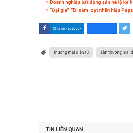
Doanh nghiệp bất động sản hé lộ kế 
“Đại gia” FDI nắm loạt nhãn hiệu Peps
Chia sẻ Facebook
thương mại điện tử
sàn thương mại đ
TIN LIÊN QUAN