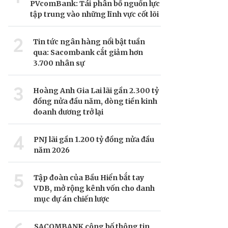
PVcomBank: Tái phân bổ nguồn lực
tập trung vào những lĩnh vực cốt lõi
2
Tin tức ngân hàng nổi bật tuần
qua: Sacombank cắt giảm hơn
3.700 nhân sự
3
Hoàng Anh Gia Lai lãi gần 2.300 tỷ
đồng nửa đầu năm, dòng tiền kinh
doanh dương trở lại
4
PNJ lãi gần 1.200 tỷ đồng nửa đầu
năm 2026
5
Tập đoàn của Bầu Hiển bắt tay
VDB, mở rộng kênh vốn cho danh
mục dự án chiến lược
SACOMBANK công bố thông tin