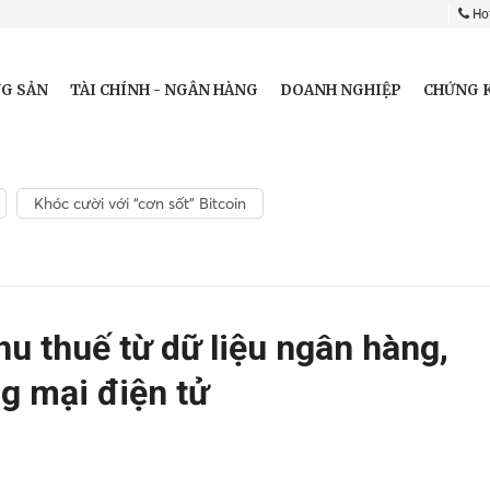
Hot
G SẢN
TÀI CHÍNH - NGÂN HÀNG
DOANH NGHIỆP
CHỨNG 
Khóc cười với “cơn sốt” Bitcoin
hu thuế từ dữ liệu ngân hàng,
g mại điện tử