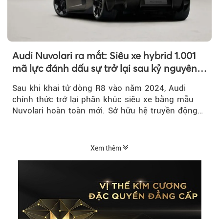
Audi Nuvolari ra mắt: Siêu xe hybrid 1.001
mã lực đánh dấu sự trở lại sau kỷ nguyên
R8
Sau khi khai tử dòng R8 vào năm 2024, Audi
chính thức trở lại phân khúc siêu xe bằng mẫu
Nuvolari hoàn toàn mới. Sở hữu hệ truyền động
hybrid 1.001 mã lực, tốc độ tối đa trên 350 km/h
và số lượng giới hạn chỉ 499 chiếc, Nuvolari được
xem là tuyên ngôn mới của Audi trong kỷ nguyên
Xem thêm
điện hóa.