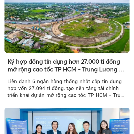
Ký hợp đồng tín dụng hơn 27.000 tỉ đồng
mở rộng cao tốc TP HCM - Trung Lương -
Mỹ Thuận
Liên danh 6 ngân hàng thống nhất cấp tín dụng
hợp vốn 27.094 tỉ đồng, tạo nền tảng tài chính
triển khai dự án mở rộng cao tốc TP HCM - Trung
Lương - Mỹ Thuận, tuyến giao thông huyết mạch
kết nối TP HCM với Đồng bằng sông Cửu Long.