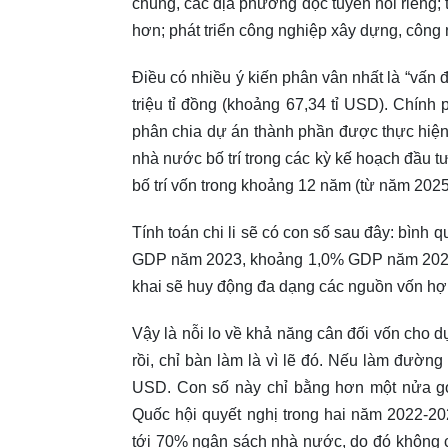
chung, các địa phương dọc tuyến nói riêng; t
hơn; phát triển công nghiệp xây dựng, công n
Điều có nhiều ý kiến phân vân nhất là “vấn đ
triệu tỉ đồng (khoảng 67,34 tỉ USD). Chính 
phân chia dự án thành phần được thực hiện
nhà nước bố trí trong các kỳ kế hoạch đầu 
bố trí vốn trong khoảng 12 năm (từ năm 2025
Tính toán chi li sẽ có con số sau đây: bìn
GDP năm 2023, khoảng 1,0% GDP năm 2027 (t
khai sẽ huy động đa dạng các nguồn vốn hợ
Vậy là nỗi lo về khả năng cân đối vốn cho d
rồi, chỉ bàn làm là vì lẽ đó. Nếu làm đườn
USD. Con số này chỉ bằng hơn một nửa gói
Quốc hội quyết nghị trong hai năm 2022-2
tới 70% ngân sách nhà nước, do đó không cò