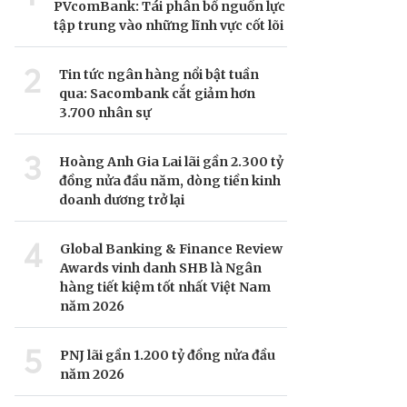
PVcomBank: Tái phân bổ nguồn lực
tập trung vào những lĩnh vực cốt lõi
2
Tin tức ngân hàng nổi bật tuần
qua: Sacombank cắt giảm hơn
3.700 nhân sự
3
Hoàng Anh Gia Lai lãi gần 2.300 tỷ
đồng nửa đầu năm, dòng tiền kinh
doanh dương trở lại
4
Global Banking & Finance Review
Awards vinh danh SHB là Ngân
hàng tiết kiệm tốt nhất Việt Nam
năm 2026
5
PNJ lãi gần 1.200 tỷ đồng nửa đầu
năm 2026