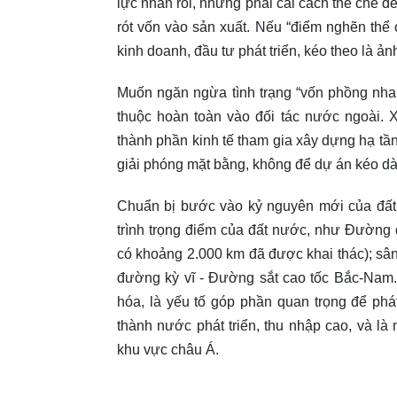
lực nhàn rỗi, nhưng phải cải cách thể chế 
rót vốn vào sản xuất. Nếu “điểm nghẽn th
kinh doanh, đầu tư phát triển, kéo theo là ả
Muốn ngăn ngừa tình trạng “vốn phồng nhan
thuộc hoàn toàn vào đối tác nước ngoài. 
thành phần kinh tế tham gia xây dựng hạ tầ
giải phóng mặt bằng, không để dự án kéo dài
Chuẩn bị bước vào kỷ nguyên mới của đất
trình trọng điểm của đất nước, như Đường
có khoảng 2.000 km đã được khai thác); sâ
đường kỳ vĩ - Đường sắt cao tốc Bắc-Nam.
hóa, là yếu tố góp phần quan trọng để phá
thành nước phát triển, thu nhập cao, và l
khu vực châu Á.