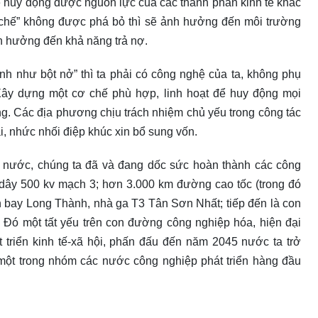
để huy động được nguồn lực của các thành phần kinh tế khác
ể chế” không được phá bỏ thì sẽ ảnh hưởng đến môi trường
nh hưởng đến khả năng trả nợ.
h như bột nở” thì ta phải có công nghệ của ta, không phụ
Xây dựng một cơ chế phù hợp, linh hoạt để huy động mọi
ng. Các địa phương chịu trách nhiệm chủ yếu trong công tác
, nhức nhối điệp khúc xin bổ sung vốn.
 nước, chúng ta đã và đang dốc sức hoàn thành các công
 dây 500 kv mạch 3; hơn 3.000 km đường cao tốc (trong đó
n bay Long Thành, nhà ga T3 Tân Sơn Nhất; tiếp đến là con
 Đó một tất yếu trên con đường công nghiệp hóa, hiện đại
t triển kinh tế-xã hội, phấn đấu đến năm 2045 nước ta trở
à một trong nhóm các nước công nghiệp phát triển hàng đầu