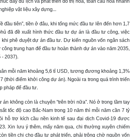
húc đẩy du lịch và phát triển đô thị hóa, toàn cầu hóa nhanh
ghiệp vật liệu xây dựng...
ề đầu tiên”, tiền ở đâu, khi tổng mức đầu tư lên đến hơn 1,7
phủ đã đề xuất hình thức đầu tư dự án là đầu tư công, việc
 khi phê duyệt dự án đầu tư. Dự kiến nguồn vốn ngân sách
tư công trung hạn để đầu tư hoàn thành dự án vào năm 2035,
 - 2037).
h quân mỗi năm khoảng 5,6 tỉ USD, tương đương khoảng 1,3%
hời điểm khởi công dự án). Ngoài ra trong quá trình triển
p pháp để đầu tư.
ự án không còn là chuyện “trên trời nữa”. Nó ở trong tầm tay
g sắt tốc độ cao Bắc-Nam trong 10 năm thì mỗi năm cần 7 tỷ
 hỗ trợ kích cầu nền kinh tế sau đại dịch Covid-19 được
023. Xin lưu ý thêm, mấy năm qua, chi thường xuyên chiếm
n tiền chi cho đầu tư phát triển, phải trông chờ nguồn vốn