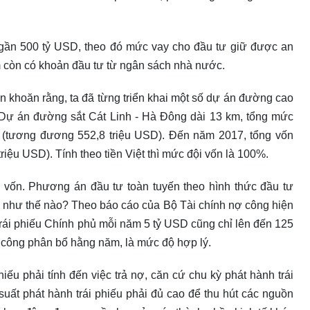
gần 500 tỷ USD, theo đó mức vay cho đầu tư giữ được an
 còn có khoản đầu tư từ ngân sách nhà nước.
băn khoăn rằng, ta đã từng triển khai một số dự án đường cao
n. Dự án đường sắt Cát Linh - Hà Đông dài 13 km, tổng mức
 (tương đương 552,8 triệu USD). Đến năm 2017, tổng vốn
riệu USD). Tính theo tiền Việt thì mức đội vốn là 100%.
i vốn. Phương án đầu tư toàn tuyến theo hình thức đầu tư
 như thế nào? Theo báo cáo của Bộ Tài chính nợ công hiện
ái phiếu Chính phủ mỗi năm 5 tỷ USD cũng chỉ lên đến 125
 công phân bổ hằng năm, là mức độ hợp lý.
hiếu phải tính đến việc trả nợ, căn cứ chu kỳ phát hành trái
suất phát hành trái phiếu phải đủ cao để thu hút các nguồn