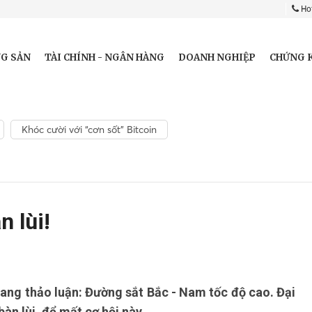
Hot
G SẢN
TÀI CHÍNH - NGÂN HÀNG
DOANH NGHIỆP
CHỨNG 
Khóc cười với “cơn sốt” Bitcoin
n lùi!
ang thảo luận: Đường sắt Bắc - Nam tốc độ cao. Đại
àn lùi, để mất cơ hội này.