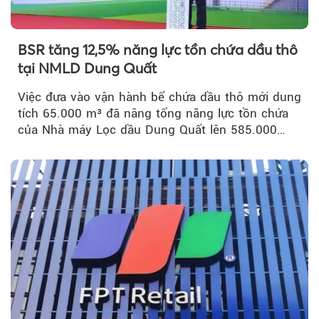
BSR tăng 12,5% năng lực tồn chứa dầu thô
tại NMLD Dung Quất
Việc đưa vào vận hành bể chứa dầu thô mới dung
tích 65.000 m³ đã nâng tổng năng lực tồn chứa
của Nhà máy Lọc dầu Dung Quất lên 585.000
m³...