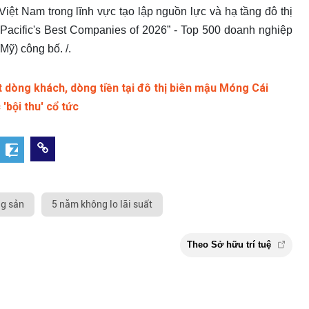
iệt Nam trong lĩnh vực tạo lập nguồn lực và hạ tầng đô thị
Pacific's Best Companies of 2026” - Top 500 doanh nghiệp
Mỹ) công bố. /.
ạt dòng khách, dòng tiền tại đô thị biên mậu Móng Cái
bội thu' cổ tức
ng sản
5 năm không lo lãi suất