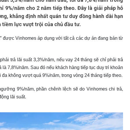
chỉ 9%/năm cho 2 năm tiếp theo. Đây là giải pháp hỗ
ường, khẳng định nhất quán tư duy đồng hành dài hạn
tiềm lực vượt trội của chủ đầu tư.
ất” được Vinhomes áp dụng với tất cả các dự án đang bán từ
hải trả lãi suất 3,3%/năm, nếu vay 24 tháng sẽ chỉ phải trả
rả là 7,8%/năm. Sau đó nếu khách hàng tiếp tục duy trì khoản
i đa không vượt quá 9%/năm, trong vòng 24 tháng tiếp theo.
t ngưỡng 9%/năm, phần chênh lệch sẽ do Vinhomes chi trả,
ộng lãi suất.