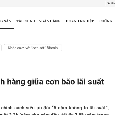
Hot
G SẢN
TÀI CHÍNH - NGÂN HÀNG
DOANH NGHIỆP
CHỨNG 
Khóc cười với “cơn sốt” Bitcoin
 hàng giữa cơn bão lãi suất
hính sách siêu ưu đãi “5 năm không lo lãi suất”,
 suất 3,3%/năm cho năm đầu, tối đa 7,8%/năm trong