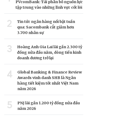
PVcomBank: Tái phân bổ nguồn lực
tập trung vào những lĩnh vực cốt lõi
2
Tin tức ngân hàng nổi bật tuần
qua: Sacombank cắt giảm hơn
3.700 nhân sự
3
Hoàng Anh Gia Lai lãi gần 2.300 tỷ
đồng nửa đầu năm, dòng tiền kinh
doanh dương trở lại
4
Global Banking & Finance Review
Awards vinh danh SHB là Ngân
hàng tiết kiệm tốt nhất Việt Nam
năm 2026
5
PNJ lãi gần 1.200 tỷ đồng nửa đầu
năm 2026