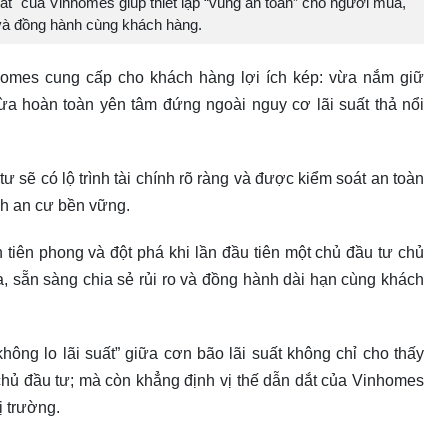
uất" của Vinhomes giúp thiết lập “vùng an toàn” cho người mua,
o và đồng hành cùng khách hàng.
nhomes cung cấp cho khách hàng lợi ích kép: vừa nắm giữ
 vừa hoàn toàn yên tâm đứng ngoài nguy cơ lãi suất thả nổi
 sẽ có lộ trình tài chính rõ ràng và được kiểm soát an toàn
nh an cư bền vững.
nh tiên phong và đột phá khi lần đầu tiên một chủ đầu tư chủ
a, sẵn sàng chia sẻ rủi ro và đồng hành dài hạn cùng khách
không lo lãi suất” giữa cơn bão lãi suất không chỉ cho thấy
 chủ đầu tư; mà còn khẳng định vị thế dẫn dắt của Vinhomes
ị trường.