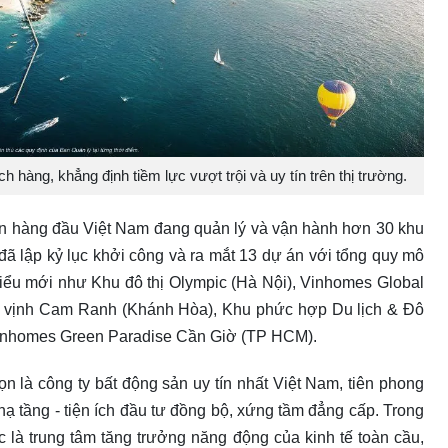
h hàng, khẳng định tiềm lực vượt trội và uy tín trên thị trường.
sản hàng đầu Việt Nam đang quản lý và vận hành hơn 30 khu
đã lập kỷ lục khởi công và ra mắt 13 dự án với tổng quy mô
 kiểu mới như Khu đô thị Olympic (Hà Nội), Vinhomes Global
n vịnh Cam Ranh (Khánh Hòa), Khu phức hợp Du lịch & Đô
Vinhomes Green Paradise Cần Giờ (TP HCM).
 là công ty bất động sản uy tín nhất Việt Nam, tiên phong
 hạ tầng - tiện ích đầu tư đồng bộ, xứng tầm đẳng cấp. Trong
 là trung tâm tăng trưởng năng động của kinh tế toàn cầu,