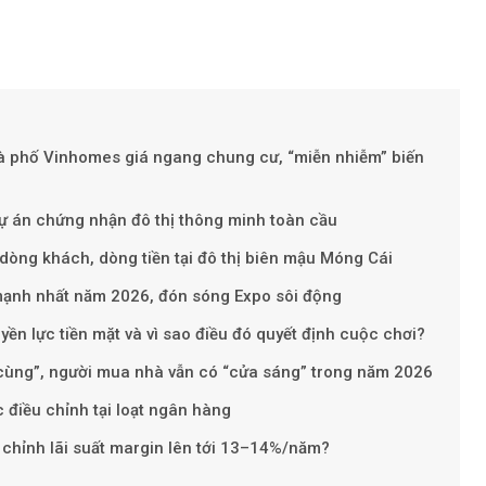
hà phố Vinhomes giá ngang chung cư, “miễn nhiễm” biến
 án chứng nhận đô thị thông minh toàn cầu
t dòng khách, dòng tiền tại đô thị biên mậu Móng Cái
Theo Sở hữu t
 mạnh nhất năm 2026, đón sóng Expo sôi động
n lực tiền mặt và vì sao điều đó quyết định cuộc chơi?
 cùng”, người mua nhà vẫn có “cửa sáng” trong năm 2026
c điều chỉnh tại loạt ngân hàng
 chỉnh lãi suất margin lên tới 13–14%/năm?