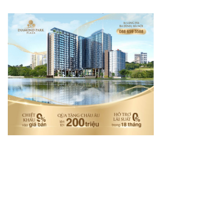
rí tuệ