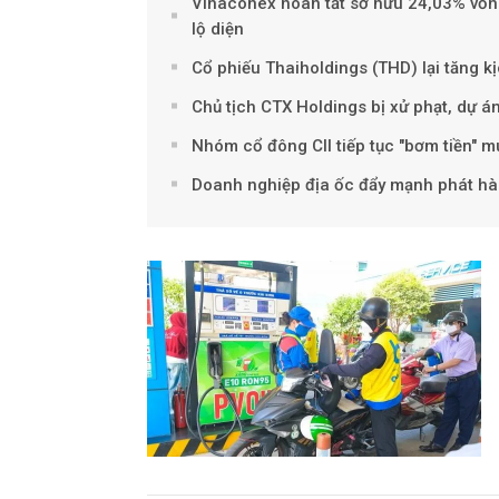
Vinaconex hoàn tất sở hữu 24,03% vốn 
lộ diện
Cổ phiếu Thaiholdings (THD) lại tăng kị
Chủ tịch CTX Holdings bị xử phạt, dự á
Nhóm cổ đông CII tiếp tục "bơm tiền" 
Doanh nghiệp địa ốc đẩy mạnh phát hàn