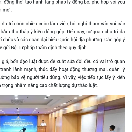
n, đồng thời tạo hành lang pháp lý đồng bộ, phù hợp với yêu
n mới.
đã tổ chức nhiều cuộc làm việc, hội nghị tham vấn với các
nhằm thu thập ý kiến đóng góp. Đến nay, cơ quan chủ trì đã
tổ chức và các đoàn đại biểu Quốc hội địa phương. Các góp ý
để gửi Bộ Tư pháp thẩm định theo quy định.
iá, bốn đạo luật được đề xuất sửa đổi đều có vai trò quan
 tranh lành mạnh, thúc đẩy hoạt động thương mại, quản lý
ng bảo vệ người tiêu dùng. Vì vậy, việc tiếp tục lấy ý kiến
an trọng nhằm nâng cao chất lượng dự thảo luật.