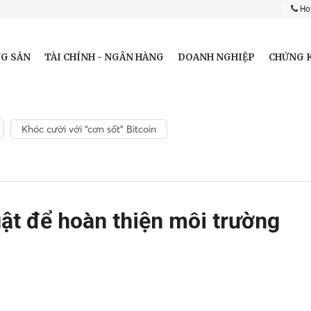
Hot
G SẢN
TÀI CHÍNH - NGÂN HÀNG
DOANH NGHIỆP
CHỨNG 
Khóc cười với “cơn sốt” Bitcoin
uật để hoàn thiện môi trường