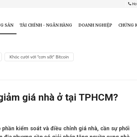
Hot
G SẢN
TÀI CHÍNH - NGÂN HÀNG
DOANH NGHIỆP
CHỨNG 
Khóc cười với “cơn sốt” Bitcoin
 giảm giá nhà ở tại TPHCM?
hần kiểm soát và điều chỉnh giá nhà, cần sự phối
ền địa phương cần có giải pháp tăng nguồn cung nhà