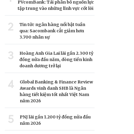
PVcomBank: Tái phân bổ nguồn lực
tập trung vào những lĩnh vực cốt lõi
2
Tin tức ngân hàng nổi bật tuần
qua: Sacombank cắt giảm hơn
3.700 nhân sự
3
Hoàng Anh Gia Lai lãi gần 2.300 tỷ
đồng nửa đầu năm, dòng tiền kinh
doanh dương trở lại
4
Global Banking & Finance Review
Awards vinh danh SHB là Ngân
hàng tiết kiệm tốt nhất Việt Nam
năm 2026
5
PNJ lãi gần 1.200 tỷ đồng nửa đầu
năm 2026