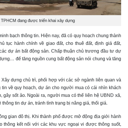
i TPHCM đang được triển khai xây dựng
minh bạch thông tin. Hiện nay, đã có quy hoạch chung thành
hủ tục hành chính về giao đất, cho thuê đất, định giá đất,
 các dự án bất động sản. Chấp thuận chủ trương đầu tư dự
 dựng… để tăng nguồn cung bất động sản nói chung và tăng
 Xây dựng chủ trì, phối hợp với các sở ngành liên quan và
g tin về quy hoạch, dự án cho người mua có cái nhìn khách
ệch, gây sốt ảo. Ngoài ra, người mua có thể liên hệ UBND xã,
hông tin dự án, tránh tình trạng bị nâng giá, thổi giá.
ông gian đô thị. Khi thành phố được mở động địa giới hành
iao thông kết nối với các khu vực ngoại vi được thông suốt,