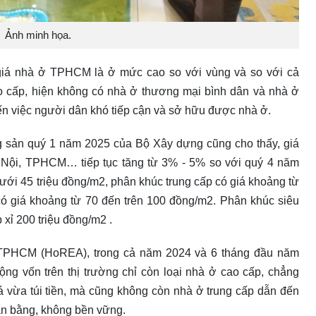
Ảnh minh họa.
giá nhà ở TPHCM là ở mức cao so với vùng và so với cả
 cấp, hiện không có nhà ở thương mại bình dân và nhà ở
ến việc người dân khó tiếp cận và sở hữu được nhà ở.
ng sản quý 1 năm 2025 của Bộ Xây dựng cũng cho thấy, giá
à Nội, TPHCM… tiếp tục tăng từ 3% - 5% so với quý 4 năm
ưới 45 triệu đồng/m2, phân khúc trung cấp có giá khoảng từ
có giá khoảng từ 70 đến trên 100 đồng/m2. Phân khúc siêu
 xỉ 200 triệu đồng/m2 .
n TPHCM (HoREA), trong cả năm 2024 và 6 tháng đầu năm
ộng vốn trên thị trường chỉ còn loại nhà ở cao cấp, chẳng
 vừa túi tiền, mà cũng không còn nhà ở trung cấp dẫn đến
ân bằng, không bền vững.