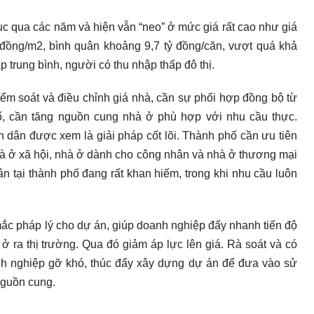
ục qua các năm và hiện vẫn “neo” ở mức giá rất cao như giá
 đồng/m2, bình quân khoảng 9,7 tỷ đồng/căn, vượt quá khả
 trung bình, người có thu nhập thấp đô thị.
 soát và điều chỉnh giá nhà, cần sự phối hợp đồng bộ từ
ố, cần tăng nguồn cung nhà ở phù hợp với nhu cầu thực.
nh dân được xem là giải pháp cốt lõi. Thành phố cần ưu tiên
hà ở xã hội, nhà ở dành cho công nhân và nhà ở thương mại
ân tại thành phố đang rất khan hiếm, trong khi nhu cầu luôn
ắc pháp lý cho dự án, giúp doanh nghiệp đẩy nhanh tiến độ
ở ra thị trường. Qua đó giảm áp lực lên giá. Rà soát và có
anh nghiệp gỡ khó, thúc đẩy xây dựng dự án để đưa vào sử
nguồn cung.