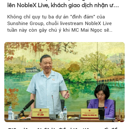
lên NobleX Live, khách giao dịch nhận ưu
đãi hàng trăm triệu đồng
Không chỉ quy tụ ba dự án "đình đám" của
Sunshine Group, chuỗi livestream NobleX Live
tuần này còn gây chú ý khi MC Mai Ngọc sẽ
đồng hành trong phiên livestream giới thiệu...